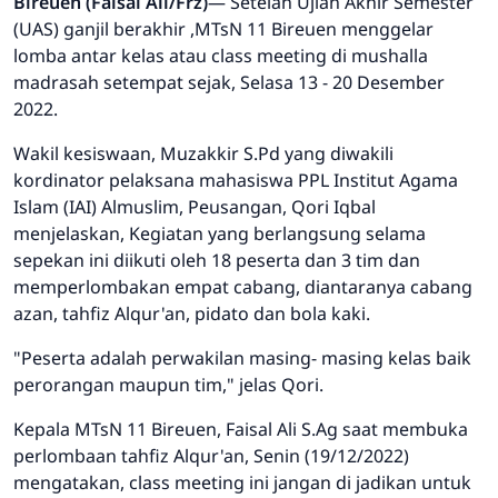
Bireuen (Faisal Ali/Frz)
— Setelah Ujian Akhir Semester
(UAS) ganjil berakhir ,MTsN 11 Bireuen menggelar
lomba antar kelas atau class meeting di mushalla
madrasah setempat sejak, Selasa 13 - 20 Desember
2022.
Wakil kesiswaan, Muzakkir S.Pd yang diwakili
kordinator pelaksana mahasiswa PPL Institut Agama
Islam (IAI) Almuslim, Peusangan, Qori Iqbal
menjelaskan, Kegiatan yang berlangsung selama
sepekan ini diikuti oleh 18 peserta dan 3 tim dan
memperlombakan empat cabang, diantaranya cabang
azan, tahfiz Alqur'an, pidato dan bola kaki.
"Peserta adalah perwakilan masing- masing kelas baik
perorangan maupun tim," jelas Qori.
Kepala MTsN 11 Bireuen, Faisal Ali S.Ag saat membuka
perlombaan tahfiz Alqur'an, Senin (19/12/2022)
mengatakan, class meeting ini jangan di jadikan untuk