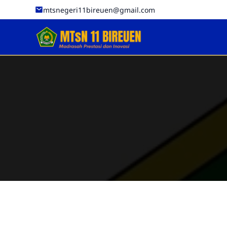
mtsnegeri11bireuen@gmail.com
Official MTsN 11 Bireuen