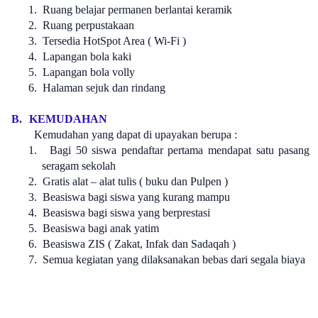
1.
Ruang belajar permanen berlantai keramik
2.
Ruang perpustakaan
3.
Tersedia HotSpot Area ( Wi-Fi )
4.
Lapangan bola kaki
5.
Lapangan bola volly
6.
Halaman sejuk dan rindang
B.
KEMUDAHAN
Kemudahan yang dapat di upayakan berupa :
1.
Bagi 50 siswa pendaftar pertama mendapat satu pasang
seragam sekolah
2.
Gratis alat – alat tulis ( buku dan Pulpen )
3.
Beasiswa bagi siswa yang kurang mampu
4.
Beasiswa bagi siswa yang berprestasi
5.
Beasiswa bagi anak yatim
6.
Beasiswa ZIS ( Zakat, Infak dan Sadaqah )
7.
Semua kegiatan yang dilaksanakan bebas dari segala biaya